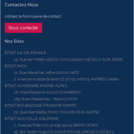
Contactez-Nous
Utilisez le formulaire de contact
Nous contacter
Nos Sites
BTSG² ILE-DE-FRANCE
15, Rue de l'Hôtel ville CS 70005 92200 NEUILLY-SUR-SEINE
BTGS² PACA
51, Rue Maréchal Joffre 06000 NICE
2, Avenue Aristide Briand CS 30751 06605 ANTIBES Cedex
BTSG² AUVERGNE-RHÔNE-ALPES
28, Rue Plaisance 73000 CHAMBERY
129, Rue Chaponnay - 69003 LYON
BTSG² BOURGOGNE-FRANCHE COMTE
22, Quai Gambetta 71100 CHALON-SUR-SAÔNE
BTSG² NOUVELLE AQUITAINE
2, Avenue Thiers CS 30159 19104 BRIVE CEDEX
19, Bd. Victor Hugo CS 20206 87006 LIMOGES CEDEX 1