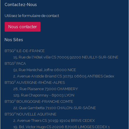
Contactez-Nous
Utilisez le formulaire de contact
Nous contacter
Nos Sites
BTSG² ILE-DE-FRANCE
15, Rue de l'Hôtel ville CS 70005 92200 NEUILLY-SUR-SEINE
BTGS² PACA
51, Rue Maréchal Joffre 06000 NICE
2, Avenue Aristide Briand CS 30751 06605 ANTIBES Cedex
BTSG² AUVERGNE-RHÔNE-ALPES
28, Rue Plaisance 73000 CHAMBERY
129, Rue Chaponnay - 69003 LYON
BTSG² BOURGOGNE-FRANCHE COMTE
22, Quai Gambetta 71100 CHALON-SUR-SAÔNE
BTSG² NOUVELLE AQUITAINE
2, Avenue Thiers CS 30159 19104 BRIVE CEDEX
19, Bd. Victor Hugo CS 20206 87006 LIMOGES CEDEX 1