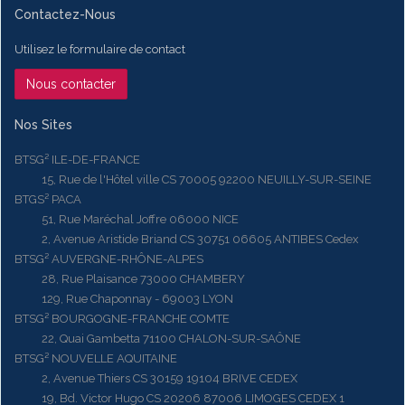
Contactez-Nous
Utilisez le formulaire de contact
Nous contacter
Nos Sites
BTSG² ILE-DE-FRANCE
15, Rue de l'Hôtel ville CS 70005 92200 NEUILLY-SUR-SEINE
BTGS² PACA
51, Rue Maréchal Joffre 06000 NICE
2, Avenue Aristide Briand CS 30751 06605 ANTIBES Cedex
BTSG² AUVERGNE-RHÔNE-ALPES
28, Rue Plaisance 73000 CHAMBERY
129, Rue Chaponnay - 69003 LYON
BTSG² BOURGOGNE-FRANCHE COMTE
22, Quai Gambetta 71100 CHALON-SUR-SAÔNE
BTSG² NOUVELLE AQUITAINE
2, Avenue Thiers CS 30159 19104 BRIVE CEDEX
19, Bd. Victor Hugo CS 20206 87006 LIMOGES CEDEX 1