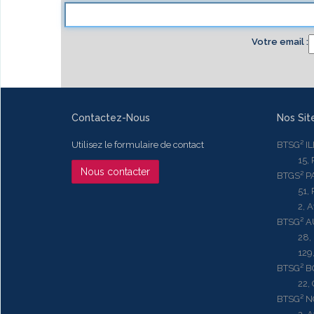
Votre email
Contactez-Nous
Nos Sit
Utilisez le formulaire de contact
BTSG² I
15, Rue
Nous contacter
BTGS² P
51, Rue
2, Aven
BTSG² 
28, Ru
129, R
BTSG² 
22, Qu
BTSG² N