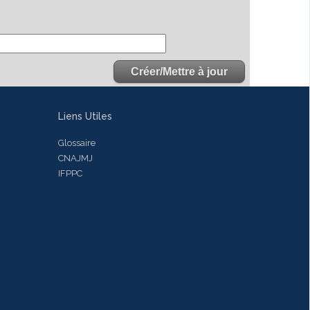
Liens Utiles
Glossaire
CNAJMJ
IFPPC