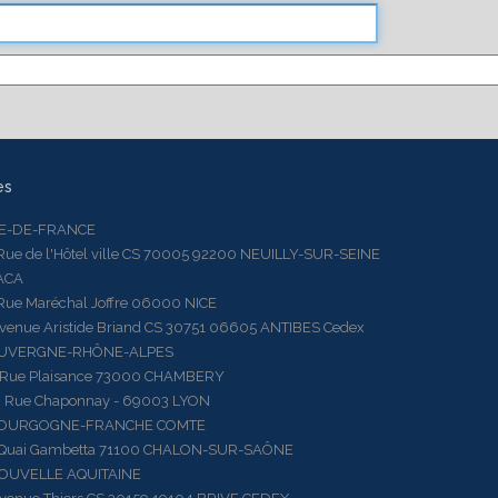
es
LE-DE-FRANCE
 de l'Hôtel ville CS 70005 92200 NEUILLY-SUR-SEINE
ACA
 Maréchal Joffre 06000 NICE
ue Aristide Briand CS 30751 06605 ANTIBES Cedex
AUVERGNE-RHÔNE-ALPES
e Plaisance 73000 CHAMBERY
ue Chaponnay - 69003 LYON
BOURGOGNE-FRANCHE COMTE
ai Gambetta 71100 CHALON-SUR-SAÔNE
OUVELLE AQUITAINE