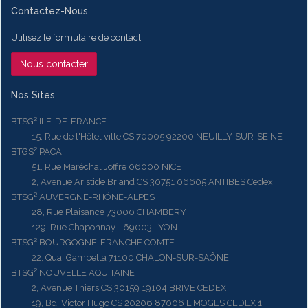
Contactez-Nous
Utilisez le formulaire de contact
Nous contacter
Nos Sites
BTSG² ILE-DE-FRANCE
15, Rue de l'Hôtel ville CS 70005 92200 NEUILLY-SUR-SEINE
BTGS² PACA
51, Rue Maréchal Joffre 06000 NICE
2, Avenue Aristide Briand CS 30751 06605 ANTIBES Cedex
BTSG² AUVERGNE-RHÔNE-ALPES
28, Rue Plaisance 73000 CHAMBERY
129, Rue Chaponnay - 69003 LYON
BTSG² BOURGOGNE-FRANCHE COMTE
22, Quai Gambetta 71100 CHALON-SUR-SAÔNE
BTSG² NOUVELLE AQUITAINE
2, Avenue Thiers CS 30159 19104 BRIVE CEDEX
19, Bd. Victor Hugo CS 20206 87006 LIMOGES CEDEX 1