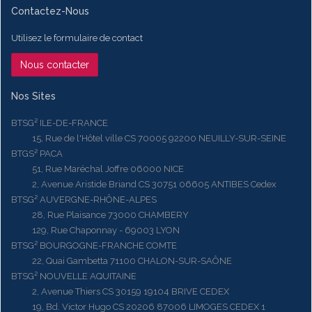
Contactez-Nous
Utilisez le formulaire de contact
Nous contacter
Nos Sites
BTSG² ILE-DE-FRANCE
15, Rue de l'Hôtel ville CS 70005 92200 NEUILLY-SUR-SEINE
BTGS² PACA
51, Rue Maréchal Joffre 06000 NICE
2, Avenue Aristide Briand CS 30751 06605 ANTIBES Cedex
BTSG² AUVERGNE-RHÔNE-ALPES
28, Rue Plaisance 73000 CHAMBERY
129, Rue Chaponnay - 69003 LYON
BTSG² BOURGOGNE-FRANCHE COMTE
22, Quai Gambetta 71100 CHALON-SUR-SAÔNE
BTSG² NOUVELLE AQUITAINE
2, Avenue Thiers CS 30159 19104 BRIVE CEDEX
19, Bd. Victor Hugo CS 20206 87006 LIMOGES CEDEX 1