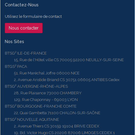
Contactez-Nous
Utilisez le formulaire de contact
Nous contacter
Nos Sites
BTSG² ILE-DE-FRANCE
15, Rue de l'Hôtel ville CS 70005 92200 NEUILLY-SUR-SEINE
BTGS² PACA
51, Rue Maréchal Joffre 06000 NICE
2, Avenue Aristide Briand CS 30751 06605 ANTIBES Cedex
BTSG² AUVERGNE-RHÔNE-ALPES
28, Rue Plaisance 73000 CHAMBERY
129, Rue Chaponnay - 69003 LYON
BTSG² BOURGOGNE-FRANCHE COMTE
22, Quai Gambetta 71100 CHALON-SUR-SAÔNE
BTSG² NOUVELLE AQUITAINE
2, Avenue Thiers CS 30159 19104 BRIVE CEDEX
19, Bd. Victor Hugo CS 20206 87006 LIMOGES CEDEX 1