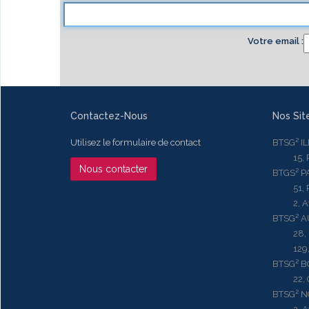
Votre email
Contactez-Nous
Nos Sit
Utilisez le formulaire de contact
BTSG² I
15, Rue
Nous contacter
BTGS² P
51, Rue
2, Aven
BTSG² 
28, Ru
129, R
BTSG² 
22, Qu
BTSG² N