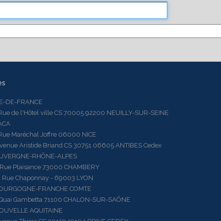
es
LE-DE-FRANCE
 de l'Hôtel ville CS 70005 92200 NEUILLY-SUR-SEINE
ACA
 Maréchal Joffre 06000 NICE
ue Aristide Briand CS 30751 06605 ANTIBES Cedex
AUVERGNE-RHÔNE-ALPES
e Plaisance 73000 CHAMBERY
ue Chaponnay - 69003 LYON
BOURGOGNE-FRANCHE COMTE
ai Gambetta 71100 CHALON-SUR-SAÔNE
OUVELLE AQUITAINE