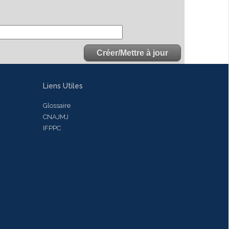
Liens Utiles
Glossaire
CNAJMJ
IFPPC