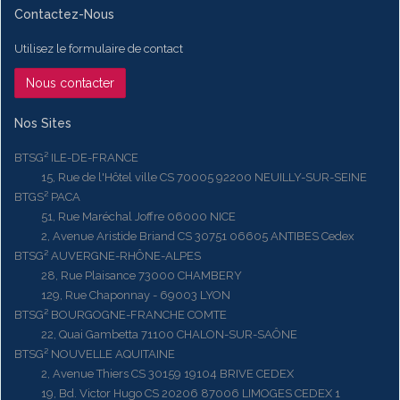
Contactez-Nous
Utilisez le formulaire de contact
Nous contacter
Nos Sites
BTSG² ILE-DE-FRANCE
15, Rue de l'Hôtel ville CS 70005 92200 NEUILLY-SUR-SEINE
BTGS² PACA
51, Rue Maréchal Joffre 06000 NICE
2, Avenue Aristide Briand CS 30751 06605 ANTIBES Cedex
BTSG² AUVERGNE-RHÔNE-ALPES
28, Rue Plaisance 73000 CHAMBERY
129, Rue Chaponnay - 69003 LYON
BTSG² BOURGOGNE-FRANCHE COMTE
22, Quai Gambetta 71100 CHALON-SUR-SAÔNE
BTSG² NOUVELLE AQUITAINE
2, Avenue Thiers CS 30159 19104 BRIVE CEDEX
19, Bd. Victor Hugo CS 20206 87006 LIMOGES CEDEX 1