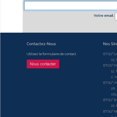
Votre email
Contactez-Nous
Nos Sit
Utilisez le formulaire de contact
BTSG² I
15, Rue
Nous contacter
BTGS² P
51, Rue
2, Aven
BTSG² 
28, Ru
129, R
BTSG² 
22, Qu
BTSG² N