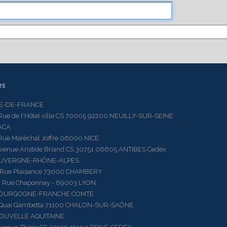
es
LE-DE-FRANCE
 de l'Hôtel ville CS 70005 92200 NEUILLY-SUR-SEINE
ACA
 Maréchal Joffre 06000 NICE
ue Aristide Briand CS 30751 06605 ANTIBES Cedex
AUVERGNE-RHÔNE-ALPES
e Plaisance 73000 CHAMBERY
ue Chaponnay - 69003 LYON
BOURGOGNE-FRANCHE COMTE
ai Gambetta 71100 CHALON-SUR-SAÔNE
OUVELLE AQUITAINE