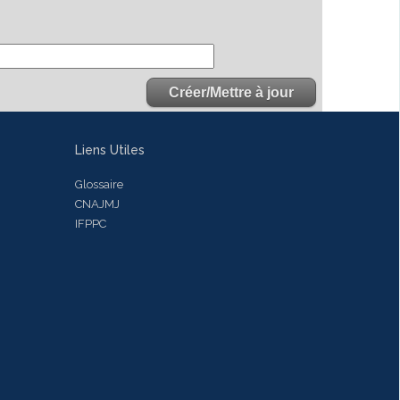
Liens Utiles
Glossaire
CNAJMJ
IFPPC