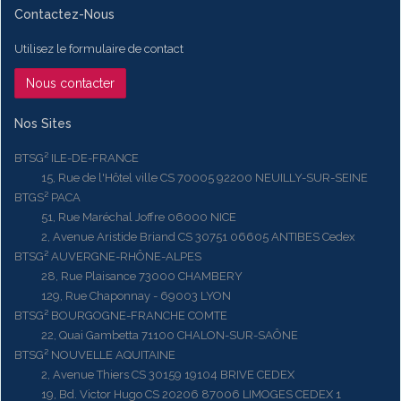
Contactez-Nous
Utilisez le formulaire de contact
Nous contacter
Nos Sites
BTSG² ILE-DE-FRANCE
15, Rue de l'Hôtel ville CS 70005 92200 NEUILLY-SUR-SEINE
BTGS² PACA
51, Rue Maréchal Joffre 06000 NICE
2, Avenue Aristide Briand CS 30751 06605 ANTIBES Cedex
BTSG² AUVERGNE-RHÔNE-ALPES
28, Rue Plaisance 73000 CHAMBERY
129, Rue Chaponnay - 69003 LYON
BTSG² BOURGOGNE-FRANCHE COMTE
22, Quai Gambetta 71100 CHALON-SUR-SAÔNE
BTSG² NOUVELLE AQUITAINE
2, Avenue Thiers CS 30159 19104 BRIVE CEDEX
19, Bd. Victor Hugo CS 20206 87006 LIMOGES CEDEX 1