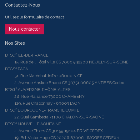
Contactez-Nous
Utilisez le formulaire de contact
Nous contacter
Nos Sites
BTSG² ILE-DE-FRANCE
15, Rue de l'Hôtel ville CS 70005 92200 NEUILLY-SUR-SEINE
BTGS² PACA
51, Rue Maréchal Joffre 06000 NICE
2, Avenue Aristide Briand CS 30751 06605 ANTIBES Cedex
BTSG² AUVERGNE-RHÔNE-ALPES
28, Rue Plaisance 73000 CHAMBERY
129, Rue Chaponnay - 69003 LYON
BTSG² BOURGOGNE-FRANCHE COMTE
22, Quai Gambetta 71100 CHALON-SUR-SAÔNE
BTSG² NOUVELLE AQUITAINE
2, Avenue Thiers CS 30159 19104 BRIVE CEDEX
19, Bd. Victor Hugo CS 20206 87006 LIMOGES CEDEX 1