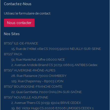
Contactez-Nous
Utilisez le formulaire de contact
Nous contacter
Nos Sites
BTSG² ILE-DE-FRANCE
15, Rue de l'Hôtel ville CS 70005 92200 NEUILLY-SUR-SEINE
BTGS² PACA
51, Rue Maréchal Joffre 06000 NICE
2, Avenue Aristide Briand CS 30751 06605 ANTIBES Cedex
BTSG² AUVERGNE-RHÔNE-ALPES
28, Rue Plaisance 73000 CHAMBERY
129, Rue Chaponnay - 69003 LYON
BTSG² BOURGOGNE-FRANCHE COMTE
22, Quai Gambetta 71100 CHALON-SUR-SAÔNE
BTSG² NOUVELLE AQUITAINE
2, Avenue Thiers CS 30159 19104 BRIVE CEDEX
19, Bd. Victor Hugo CS 20206 87006 LIMOGES CEDEX 1