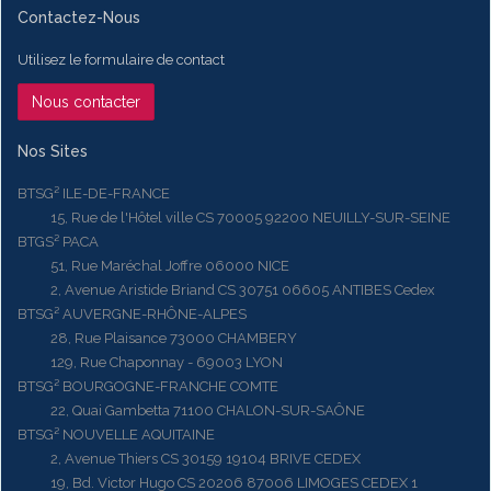
Contactez-Nous
Utilisez le formulaire de contact
Nous contacter
Nos Sites
BTSG² ILE-DE-FRANCE
15, Rue de l'Hôtel ville CS 70005 92200 NEUILLY-SUR-SEINE
BTGS² PACA
51, Rue Maréchal Joffre 06000 NICE
2, Avenue Aristide Briand CS 30751 06605 ANTIBES Cedex
BTSG² AUVERGNE-RHÔNE-ALPES
28, Rue Plaisance 73000 CHAMBERY
129, Rue Chaponnay - 69003 LYON
BTSG² BOURGOGNE-FRANCHE COMTE
22, Quai Gambetta 71100 CHALON-SUR-SAÔNE
BTSG² NOUVELLE AQUITAINE
2, Avenue Thiers CS 30159 19104 BRIVE CEDEX
19, Bd. Victor Hugo CS 20206 87006 LIMOGES CEDEX 1