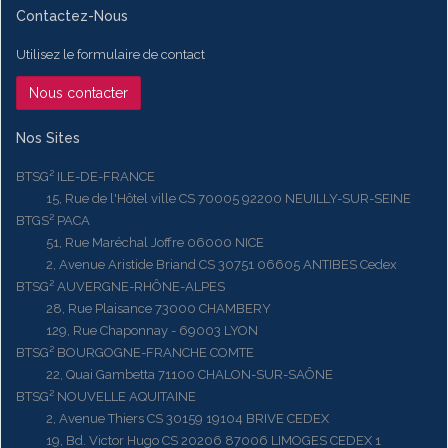
Contactez-Nous
Utilisez le formulaire de contact
Nous contacter
Nos Sites
BTSG² ILE-DE-FRANCE
15, Rue de l'Hôtel ville CS 70005 92200 NEUILLY-SUR-SEINE
BTGS² PACA
51, Rue Maréchal Joffre 06000 NICE
2, Avenue Aristide Briand CS 30751 06605 ANTIBES Cedex
BTSG² AUVERGNE-RHÔNE-ALPES
28, Rue Plaisance 73000 CHAMBERY
129, Rue Chaponnay - 69003 LYON
BTSG² BOURGOGNE-FRANCHE COMTE
22, Quai Gambetta 71100 CHALON-SUR-SAÔNE
BTSG² NOUVELLE AQUITAINE
2, Avenue Thiers CS 30159 19104 BRIVE CEDEX
19, Bd. Victor Hugo CS 20206 87006 LIMOGES CEDEX 1