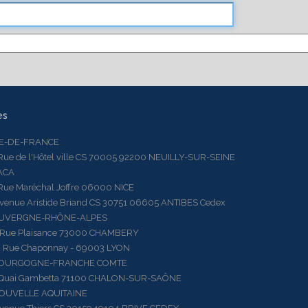
es
LE-DE-FRANCE
 de l'Hôtel ville CS 70005 92200 NEUILLY-SUR-SEINE
ACA
 Maréchal Joffre 06000 NICE
ue Aristide Briand CS 30751 06605 ANTIBES Cedex
AUVERGNE-RHÔNE-ALPES
e Plaisance 73000 CHAMBERY
ue Chaponnay - 69003 LYON
BOURGOGNE-FRANCHE COMTE
ai Gambetta 71100 CHALON-SUR-SAÔNE
OUVELLE AQUITAINE