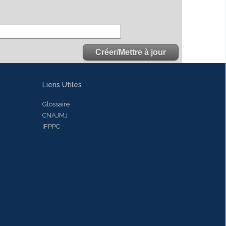
Liens Utiles
Glossaire
CNAJMJ
IFPPC