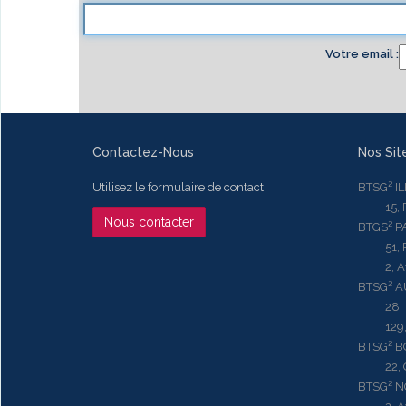
Votre email
Contactez-Nous
Nos Sit
Utilisez le formulaire de contact
BTSG² I
15, Rue
Nous contacter
BTGS² P
51, Rue
2, Aven
BTSG² 
28, Ru
129, R
BTSG² 
22, Qu
BTSG² N