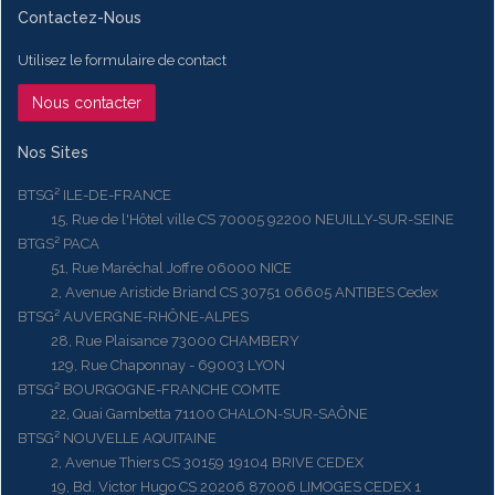
Contactez-Nous
Utilisez le formulaire de contact
Nous contacter
Nos Sites
BTSG² ILE-DE-FRANCE
15, Rue de l'Hôtel ville CS 70005 92200 NEUILLY-SUR-SEINE
BTGS² PACA
51, Rue Maréchal Joffre 06000 NICE
2, Avenue Aristide Briand CS 30751 06605 ANTIBES Cedex
BTSG² AUVERGNE-RHÔNE-ALPES
28, Rue Plaisance 73000 CHAMBERY
129, Rue Chaponnay - 69003 LYON
BTSG² BOURGOGNE-FRANCHE COMTE
22, Quai Gambetta 71100 CHALON-SUR-SAÔNE
BTSG² NOUVELLE AQUITAINE
2, Avenue Thiers CS 30159 19104 BRIVE CEDEX
19, Bd. Victor Hugo CS 20206 87006 LIMOGES CEDEX 1