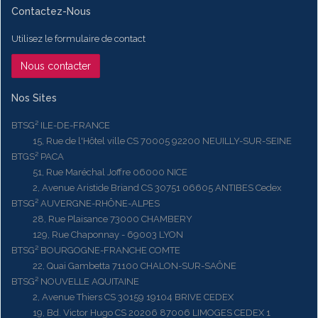
Contactez-Nous
Utilisez le formulaire de contact
Nous contacter
Nos Sites
BTSG² ILE-DE-FRANCE
15, Rue de l'Hôtel ville CS 70005 92200 NEUILLY-SUR-SEINE
BTGS² PACA
51, Rue Maréchal Joffre 06000 NICE
2, Avenue Aristide Briand CS 30751 06605 ANTIBES Cedex
BTSG² AUVERGNE-RHÔNE-ALPES
28, Rue Plaisance 73000 CHAMBERY
129, Rue Chaponnay - 69003 LYON
BTSG² BOURGOGNE-FRANCHE COMTE
22, Quai Gambetta 71100 CHALON-SUR-SAÔNE
BTSG² NOUVELLE AQUITAINE
2, Avenue Thiers CS 30159 19104 BRIVE CEDEX
19, Bd. Victor Hugo CS 20206 87006 LIMOGES CEDEX 1