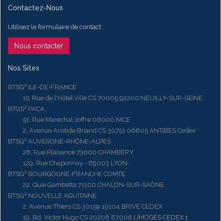
Contactez-Nous
Utilisez le formulaire de contact
Nous contacter
Nos Sites
BTSG² ILE-DE-FRANCE
15, Rue de l'Hôtel ville CS 70005 92200 NEUILLY-SUR-SEINE
BTGS² PACA
51, Rue Maréchal Joffre 06000 NICE
2, Avenue Aristide Briand CS 30751 06605 ANTIBES Cedex
BTSG² AUVERGNE-RHÔNE-ALPES
28, Rue Plaisance 73000 CHAMBERY
129, Rue Chaponnay - 69003 LYON
BTSG² BOURGOGNE-FRANCHE COMTE
22, Quai Gambetta 71100 CHALON-SUR-SAÔNE
BTSG² NOUVELLE AQUITAINE
2, Avenue Thiers CS 30159 19104 BRIVE CEDEX
19, Bd. Victor Hugo CS 20206 87006 LIMOGES CEDEX 1