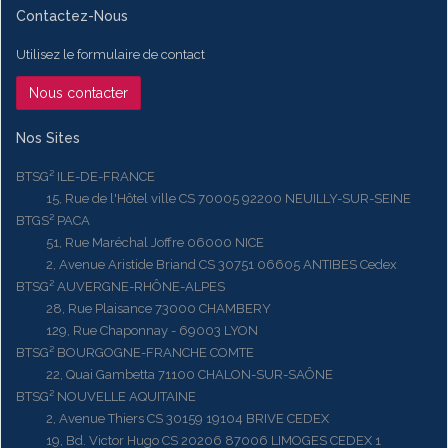
Contactez-Nous
Utilisez le formulaire de contact
Nous contacter
Nos Sites
BTSG² ILE-DE-FRANCE
15, Rue de l'Hôtel ville CS 70005 92200 NEUILLY-SUR-SEINE
BTGS² PACA
51, Rue Maréchal Joffre 06000 NICE
2, Avenue Aristide Briand CS 30751 06605 ANTIBES Cedex
BTSG² AUVERGNE-RHÔNE-ALPES
28, Rue Plaisance 73000 CHAMBERY
129, Rue Chaponnay - 69003 LYON
BTSG² BOURGOGNE-FRANCHE COMTE
22, Quai Gambetta 71100 CHALON-SUR-SAÔNE
BTSG² NOUVELLE AQUITAINE
2, Avenue Thiers CS 30159 19104 BRIVE CEDEX
19, Bd. Victor Hugo CS 20206 87006 LIMOGES CEDEX 1