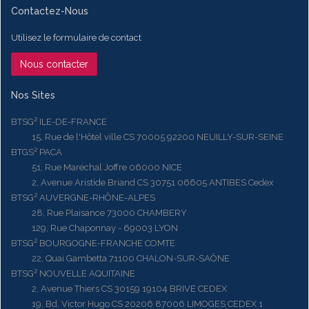
Contactez-Nous
Utilisez le formulaire de contact
Nous contacter
Nos Sites
BTSG² ILE-DE-FRANCE
15, Rue de l'Hôtel ville CS 70005 92200 NEUILLY-SUR-SEINE
BTGS² PACA
51, Rue Maréchal Joffre 06000 NICE
2, Avenue Aristide Briand CS 30751 06605 ANTIBES Cedex
BTSG² AUVERGNE-RHÔNE-ALPES
28, Rue Plaisance 73000 CHAMBERY
129, Rue Chaponnay - 69003 LYON
BTSG² BOURGOGNE-FRANCHE COMTE
22, Quai Gambetta 71100 CHALON-SUR-SAÔNE
BTSG² NOUVELLE AQUITAINE
2, Avenue Thiers CS 30159 19104 BRIVE CEDEX
19, Bd. Victor Hugo CS 20206 87006 LIMOGES CEDEX 1