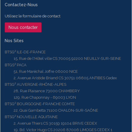
Contactez-Nous
Utilisez le formulaire de contact
Nous contacter
Nos Sites
BTSG² ILE-DE-FRANCE
15, Rue de l'Hôtel ville CS 70005 92200 NEUILLY-SUR-SEINE
BTGS² PACA
51, Rue Maréchal Joffre 06000 NICE
2, Avenue Aristide Briand CS 30751 06605 ANTIBES Cedex
BTSG² AUVERGNE-RHÔNE-ALPES
28, Rue Plaisance 73000 CHAMBERY
129, Rue Chaponnay - 69003 LYON
BTSG² BOURGOGNE-FRANCHE COMTE
22, Quai Gambetta 71100 CHALON-SUR-SAÔNE
BTSG² NOUVELLE AQUITAINE
2, Avenue Thiers CS 30159 19104 BRIVE CEDEX
19, Bd. Victor Hugo CS 20206 87006 LIMOGES CEDEX 1