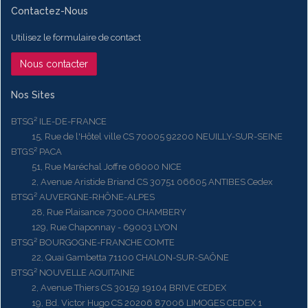
Contactez-Nous
Utilisez le formulaire de contact
Nous contacter
Nos Sites
BTSG² ILE-DE-FRANCE
15, Rue de l'Hôtel ville CS 70005 92200 NEUILLY-SUR-SEINE
BTGS² PACA
51, Rue Maréchal Joffre 06000 NICE
2, Avenue Aristide Briand CS 30751 06605 ANTIBES Cedex
BTSG² AUVERGNE-RHÔNE-ALPES
28, Rue Plaisance 73000 CHAMBERY
129, Rue Chaponnay - 69003 LYON
BTSG² BOURGOGNE-FRANCHE COMTE
22, Quai Gambetta 71100 CHALON-SUR-SAÔNE
BTSG² NOUVELLE AQUITAINE
2, Avenue Thiers CS 30159 19104 BRIVE CEDEX
19, Bd. Victor Hugo CS 20206 87006 LIMOGES CEDEX 1