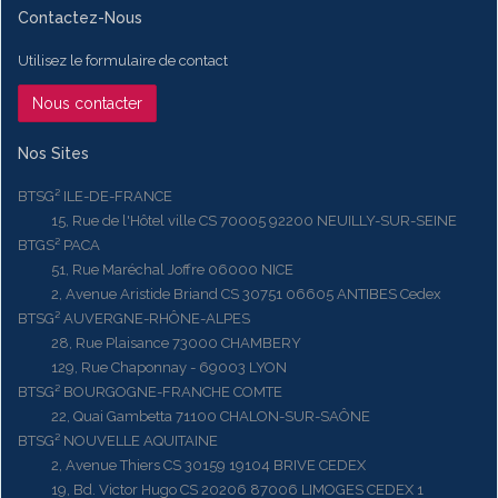
Contactez-Nous
Utilisez le formulaire de contact
Nous contacter
Nos Sites
BTSG² ILE-DE-FRANCE
15, Rue de l'Hôtel ville CS 70005 92200 NEUILLY-SUR-SEINE
BTGS² PACA
51, Rue Maréchal Joffre 06000 NICE
2, Avenue Aristide Briand CS 30751 06605 ANTIBES Cedex
BTSG² AUVERGNE-RHÔNE-ALPES
28, Rue Plaisance 73000 CHAMBERY
129, Rue Chaponnay - 69003 LYON
BTSG² BOURGOGNE-FRANCHE COMTE
22, Quai Gambetta 71100 CHALON-SUR-SAÔNE
BTSG² NOUVELLE AQUITAINE
2, Avenue Thiers CS 30159 19104 BRIVE CEDEX
19, Bd. Victor Hugo CS 20206 87006 LIMOGES CEDEX 1