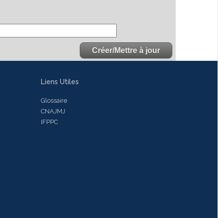
Liens Utiles
Glossaire
CNAJMJ
IFPPC