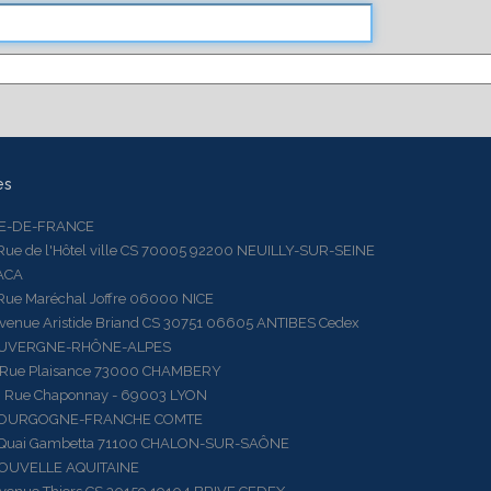
es
LE-DE-FRANCE
 de l'Hôtel ville CS 70005 92200 NEUILLY-SUR-SEINE
ACA
 Maréchal Joffre 06000 NICE
ue Aristide Briand CS 30751 06605 ANTIBES Cedex
AUVERGNE-RHÔNE-ALPES
e Plaisance 73000 CHAMBERY
ue Chaponnay - 69003 LYON
BOURGOGNE-FRANCHE COMTE
ai Gambetta 71100 CHALON-SUR-SAÔNE
OUVELLE AQUITAINE