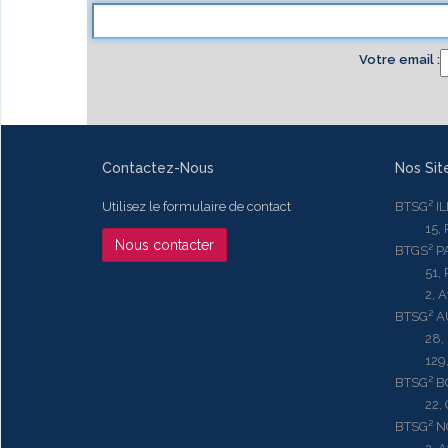
Votre email
Contactez-Nous
Nos Sit
Utilisez le formulaire de contact
BTSG² I
15, Rue
Nous contacter
BTGS² P
51, Rue
2, Aven
BTSG² 
28, Ru
129, R
BTSG² 
22, Qu
BTSG² N