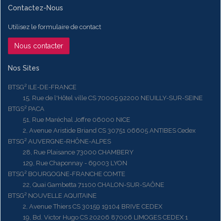
Contactez-Nous
Utilisez le formulaire de contact
Nous contacter
Nos Sites
BTSG² ILE-DE-FRANCE
15, Rue de l'Hôtel ville CS 70005 92200 NEUILLY-SUR-SEINE
BTGS² PACA
51, Rue Maréchal Joffre 06000 NICE
2, Avenue Aristide Briand CS 30751 06605 ANTIBES Cedex
BTSG² AUVERGNE-RHÔNE-ALPES
28, Rue Plaisance 73000 CHAMBERY
129, Rue Chaponnay - 69003 LYON
BTSG² BOURGOGNE-FRANCHE COMTE
22, Quai Gambetta 71100 CHALON-SUR-SAÔNE
BTSG² NOUVELLE AQUITAINE
2, Avenue Thiers CS 30159 19104 BRIVE CEDEX
19, Bd. Victor Hugo CS 20206 87006 LIMOGES CEDEX 1