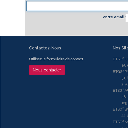
Votre email
Contactez-Nous
Nos Sit
Utilisez le formulaire de contact
BTSG² I
15, Rue
Nous contacter
BTGS² P
51, Rue
2, Aven
BTSG² 
28, Ru
129, R
BTSG² 
22, Qu
BTSG² N