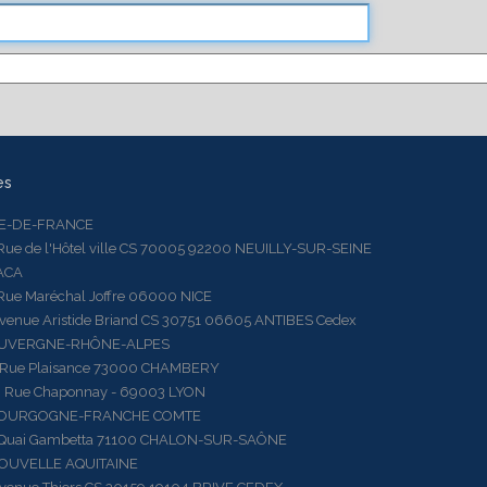
es
LE-DE-FRANCE
 de l'Hôtel ville CS 70005 92200 NEUILLY-SUR-SEINE
ACA
 Maréchal Joffre 06000 NICE
ue Aristide Briand CS 30751 06605 ANTIBES Cedex
AUVERGNE-RHÔNE-ALPES
e Plaisance 73000 CHAMBERY
ue Chaponnay - 69003 LYON
BOURGOGNE-FRANCHE COMTE
ai Gambetta 71100 CHALON-SUR-SAÔNE
OUVELLE AQUITAINE