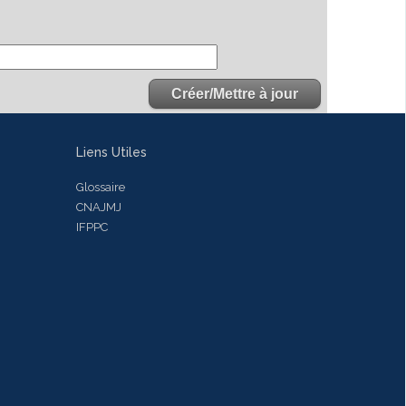
Liens Utiles
Glossaire
CNAJMJ
IFPPC