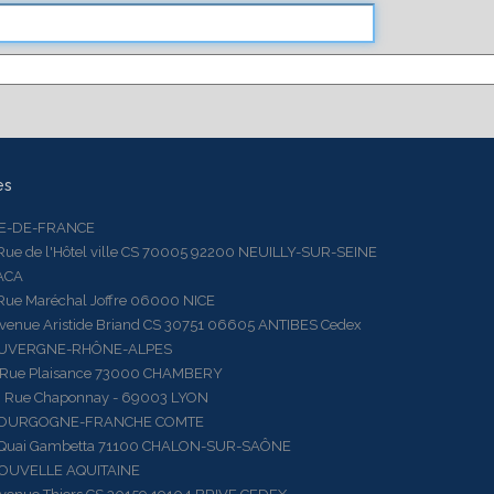
es
LE-DE-FRANCE
 de l'Hôtel ville CS 70005 92200 NEUILLY-SUR-SEINE
ACA
 Maréchal Joffre 06000 NICE
ue Aristide Briand CS 30751 06605 ANTIBES Cedex
AUVERGNE-RHÔNE-ALPES
e Plaisance 73000 CHAMBERY
ue Chaponnay - 69003 LYON
BOURGOGNE-FRANCHE COMTE
ai Gambetta 71100 CHALON-SUR-SAÔNE
OUVELLE AQUITAINE