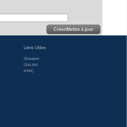
Liens Utiles
Glossaire
CNAJMJ
IFPPC