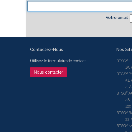
Votre email
Contactez-Nous
Nos Sit
Utilisez le formulaire de contact
BTSG² I
15, Rue
Nous contacter
BTGS² P
51, Rue
2, Aven
BTSG² 
28, Ru
129, R
BTSG² 
22, Qu
BTSG² N