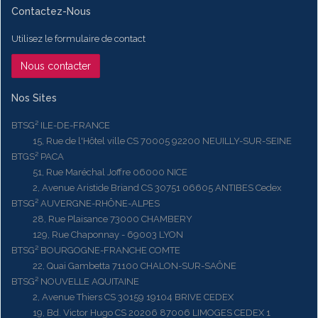
Contactez-Nous
Utilisez le formulaire de contact
Nous contacter
Nos Sites
BTSG² ILE-DE-FRANCE
15, Rue de l'Hôtel ville CS 70005 92200 NEUILLY-SUR-SEINE
BTGS² PACA
51, Rue Maréchal Joffre 06000 NICE
2, Avenue Aristide Briand CS 30751 06605 ANTIBES Cedex
BTSG² AUVERGNE-RHÔNE-ALPES
28, Rue Plaisance 73000 CHAMBERY
129, Rue Chaponnay - 69003 LYON
BTSG² BOURGOGNE-FRANCHE COMTE
22, Quai Gambetta 71100 CHALON-SUR-SAÔNE
BTSG² NOUVELLE AQUITAINE
2, Avenue Thiers CS 30159 19104 BRIVE CEDEX
19, Bd. Victor Hugo CS 20206 87006 LIMOGES CEDEX 1