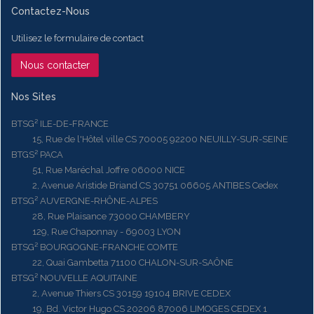
Contactez-Nous
Utilisez le formulaire de contact
Nous contacter
Nos Sites
BTSG² ILE-DE-FRANCE
15, Rue de l'Hôtel ville CS 70005 92200 NEUILLY-SUR-SEINE
BTGS² PACA
51, Rue Maréchal Joffre 06000 NICE
2, Avenue Aristide Briand CS 30751 06605 ANTIBES Cedex
BTSG² AUVERGNE-RHÔNE-ALPES
28, Rue Plaisance 73000 CHAMBERY
129, Rue Chaponnay - 69003 LYON
BTSG² BOURGOGNE-FRANCHE COMTE
22, Quai Gambetta 71100 CHALON-SUR-SAÔNE
BTSG² NOUVELLE AQUITAINE
2, Avenue Thiers CS 30159 19104 BRIVE CEDEX
19, Bd. Victor Hugo CS 20206 87006 LIMOGES CEDEX 1