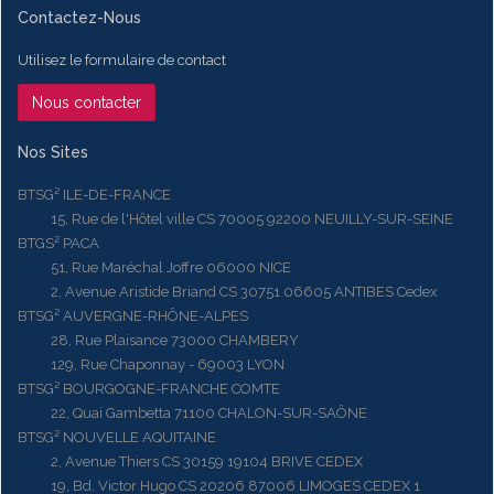
Contactez-Nous
Utilisez le formulaire de contact
Nous contacter
Nos Sites
BTSG² ILE-DE-FRANCE
15, Rue de l'Hôtel ville CS 70005 92200 NEUILLY-SUR-SEINE
BTGS² PACA
51, Rue Maréchal Joffre 06000 NICE
2, Avenue Aristide Briand CS 30751 06605 ANTIBES Cedex
BTSG² AUVERGNE-RHÔNE-ALPES
28, Rue Plaisance 73000 CHAMBERY
129, Rue Chaponnay - 69003 LYON
BTSG² BOURGOGNE-FRANCHE COMTE
22, Quai Gambetta 71100 CHALON-SUR-SAÔNE
BTSG² NOUVELLE AQUITAINE
2, Avenue Thiers CS 30159 19104 BRIVE CEDEX
19, Bd. Victor Hugo CS 20206 87006 LIMOGES CEDEX 1