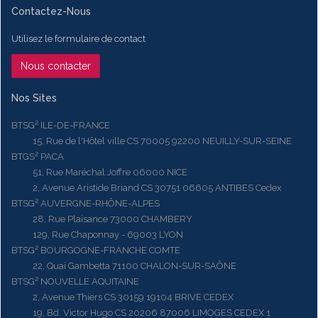
Contactez-Nous
Utilisez le formulaire de contact
Nous contacter
Nos Sites
BTSG² ILE-DE-FRANCE
15, Rue de l'Hôtel ville CS 70005 92200 NEUILLY-SUR-SEINE
BTGS² PACA
51, Rue Maréchal Joffre 06000 NICE
2, Avenue Aristide Briand CS 30751 06605 ANTIBES Cedex
BTSG² AUVERGNE-RHÔNE-ALPES
28, Rue Plaisance 73000 CHAMBERY
129, Rue Chaponnay - 69003 LYON
BTSG² BOURGOGNE-FRANCHE COMTE
22, Quai Gambetta 71100 CHALON-SUR-SAÔNE
BTSG² NOUVELLE AQUITAINE
2, Avenue Thiers CS 30159 19104 BRIVE CEDEX
19, Bd. Victor Hugo CS 20206 87006 LIMOGES CEDEX 1