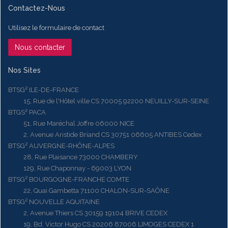
Contactez-Nous
Utilisez le formulaire de contact
Nous contacter
Nos Sites
BTSG² ILE-DE-FRANCE
15, Rue de l'Hôtel ville CS 70005 92200 NEUILLY-SUR-SEINE
BTGS² PACA
51, Rue Maréchal Joffre 06000 NICE
2, Avenue Aristide Briand CS 30751 06605 ANTIBES Cedex
BTSG² AUVERGNE-RHÔNE-ALPES
28, Rue Plaisance 73000 CHAMBERY
129, Rue Chaponnay - 69003 LYON
BTSG² BOURGOGNE-FRANCHE COMTE
22, Quai Gambetta 71100 CHALON-SUR-SAÔNE
BTSG² NOUVELLE AQUITAINE
2, Avenue Thiers CS 30159 19104 BRIVE CEDEX
19, Bd. Victor Hugo CS 20206 87006 LIMOGES CEDEX 1