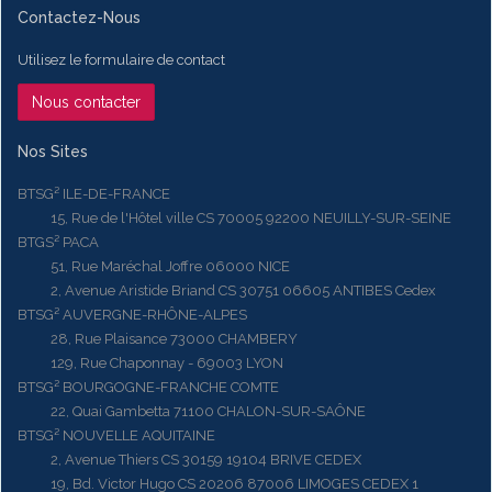
Contactez-Nous
Utilisez le formulaire de contact
Nous contacter
Nos Sites
BTSG² ILE-DE-FRANCE
15, Rue de l'Hôtel ville CS 70005 92200 NEUILLY-SUR-SEINE
BTGS² PACA
51, Rue Maréchal Joffre 06000 NICE
2, Avenue Aristide Briand CS 30751 06605 ANTIBES Cedex
BTSG² AUVERGNE-RHÔNE-ALPES
28, Rue Plaisance 73000 CHAMBERY
129, Rue Chaponnay - 69003 LYON
BTSG² BOURGOGNE-FRANCHE COMTE
22, Quai Gambetta 71100 CHALON-SUR-SAÔNE
BTSG² NOUVELLE AQUITAINE
2, Avenue Thiers CS 30159 19104 BRIVE CEDEX
19, Bd. Victor Hugo CS 20206 87006 LIMOGES CEDEX 1