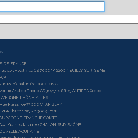
es
LE-DE-FRANCE
 de l'Hôtel ville CS 70005 92200 NEUILLY-SUR-SEINE
ACA
 Maréchal Joffre 06000 NICE
ue Aristide Briand CS 30751 06605 ANTIBES Cedex
AUVERGNE-RHÔNE-ALPES
e Plaisance 73000 CHAMBERY
ue Chaponnay - 69003 LYON
BOURGOGNE-FRANCHE COMTE
ai Gambetta 71100 CHALON-SUR-SAÔNE
OUVELLE AQUITAINE