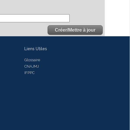
Liens Utiles
Glossaire
CNAJMJ
IFPPC