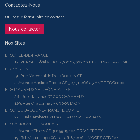
Contactez-Nous
Utilisez le formulaire de contact
Nous contacter
Nos Sites
BTSG² ILE-DE-FRANCE
15, Rue de l'Hôtel ville CS 70005 92200 NEUILLY-SUR-SEINE
BTGS² PACA
51, Rue Maréchal Joffre 06000 NICE
2, Avenue Aristide Briand CS 30751 06605 ANTIBES Cedex
BTSG² AUVERGNE-RHÔNE-ALPES
28, Rue Plaisance 73000 CHAMBERY
129, Rue Chaponnay - 69003 LYON
BTSG² BOURGOGNE-FRANCHE COMTE
22, Quai Gambetta 71100 CHALON-SUR-SAÔNE
BTSG² NOUVELLE AQUITAINE
2, Avenue Thiers CS 30159 19104 BRIVE CEDEX
19, Bd. Victor Hugo CS 20206 87006 LIMOGES CEDEX 1