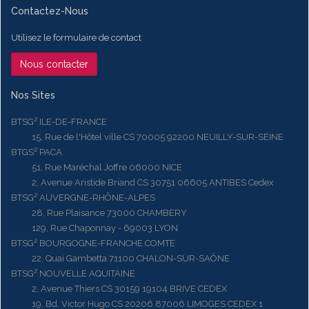
Contactez-Nous
Utilisez le formulaire de contact
Nous contacter
Nos Sites
BTSG² ILE-DE-FRANCE
15, Rue de l'Hôtel ville CS 70005 92200 NEUILLY-SUR-SEINE
BTGS² PACA
51, Rue Maréchal Joffre 06000 NICE
2, Avenue Aristide Briand CS 30751 06605 ANTIBES Cedex
BTSG² AUVERGNE-RHÔNE-ALPES
28, Rue Plaisance 73000 CHAMBERY
129, Rue Chaponnay - 69003 LYON
BTSG² BOURGOGNE-FRANCHE COMTE
22, Quai Gambetta 71100 CHALON-SUR-SAÔNE
BTSG² NOUVELLE AQUITAINE
2, Avenue Thiers CS 30159 19104 BRIVE CEDEX
19, Bd. Victor Hugo CS 20206 87006 LIMOGES CEDEX 1