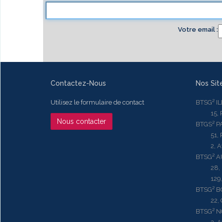
Votre email
Contactez-Nous
Nos Sit
Utilisez le formulaire de contact
BTSG² I
15, Rue
Nous contacter
BTGS² P
51, Rue
2, Aven
BTSG² 
28, Ru
129, R
BTSG² 
22, Qu
BTSG² N