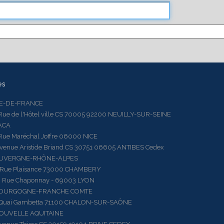
es
LE-DE-FRANCE
 de l'Hôtel ville CS 70005 92200 NEUILLY-SUR-SEINE
ACA
 Maréchal Joffre 06000 NICE
ue Aristide Briand CS 30751 06605 ANTIBES Cedex
AUVERGNE-RHÔNE-ALPES
e Plaisance 73000 CHAMBERY
ue Chaponnay - 69003 LYON
BOURGOGNE-FRANCHE COMTE
ai Gambetta 71100 CHALON-SUR-SAÔNE
OUVELLE AQUITAINE