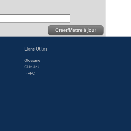
Liens Utiles
Glossaire
CNAJMJ
IFPPC