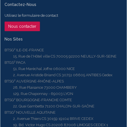
Contactez-Nous
Utilisez le formulaire de contact
Nous contacter
Nos Sites
BTSG² ILE-DE-FRANCE
15, Rue de l'Hôtel ville CS 70005 92200 NEUILLY-SUR-SEINE
BTGS² PACA
51, Rue Maréchal Joffre 06000 NICE
2, Avenue Aristide Briand CS 30751 06605 ANTIBES Cedex
BTSG² AUVERGNE-RHÔNE-ALPES
28, Rue Plaisance 73000 CHAMBERY
129, Rue Chaponnay - 69003 LYON
BTSG² BOURGOGNE-FRANCHE COMTE
22, Quai Gambetta 71100 CHALON-SUR-SAÔNE
BTSG² NOUVELLE AQUITAINE
2, Avenue Thiers CS 30159 19104 BRIVE CEDEX
19, Bd. Victor Hugo CS 20206 87006 LIMOGES CEDEX 1