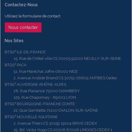
Contactez-Nous
Utilisez le formulaire de contact
Nous contacter
Nos Sites
BTSG² ILE-DE-FRANCE
15, Rue de l'Hôtel ville CS 70005 92200 NEUILLY-SUR-SEINE
BTGS² PACA
51, Rue Maréchal Joffre 06000 NICE
2, Avenue Aristide Briand CS 30751 06605 ANTIBES Cedex
BTSG² AUVERGNE-RHÔNE-ALPES
28, Rue Plaisance 73000 CHAMBERY
129, Rue Chaponnay - 69003 LYON
BTSG² BOURGOGNE-FRANCHE COMTE
22, Quai Gambetta 71100 CHALON-SUR-SAÔNE
BTSG² NOUVELLE AQUITAINE
2, Avenue Thiers CS 30159 19104 BRIVE CEDEX
19, Bd. Victor Hugo CS 20206 87006 LIMOGES CEDEX 1