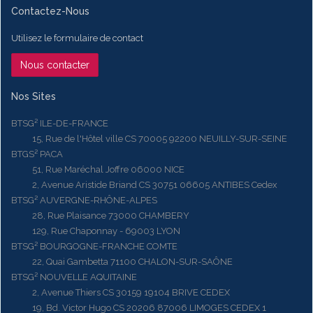
Contactez-Nous
Utilisez le formulaire de contact
Nous contacter
Nos Sites
BTSG² ILE-DE-FRANCE
15, Rue de l'Hôtel ville CS 70005 92200 NEUILLY-SUR-SEINE
BTGS² PACA
51, Rue Maréchal Joffre 06000 NICE
2, Avenue Aristide Briand CS 30751 06605 ANTIBES Cedex
BTSG² AUVERGNE-RHÔNE-ALPES
28, Rue Plaisance 73000 CHAMBERY
129, Rue Chaponnay - 69003 LYON
BTSG² BOURGOGNE-FRANCHE COMTE
22, Quai Gambetta 71100 CHALON-SUR-SAÔNE
BTSG² NOUVELLE AQUITAINE
2, Avenue Thiers CS 30159 19104 BRIVE CEDEX
19, Bd. Victor Hugo CS 20206 87006 LIMOGES CEDEX 1