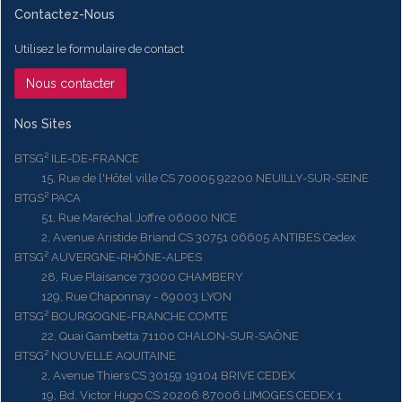
Contactez-Nous
Utilisez le formulaire de contact
Nous contacter
Nos Sites
BTSG² ILE-DE-FRANCE
15, Rue de l'Hôtel ville CS 70005 92200 NEUILLY-SUR-SEINE
BTGS² PACA
51, Rue Maréchal Joffre 06000 NICE
2, Avenue Aristide Briand CS 30751 06605 ANTIBES Cedex
BTSG² AUVERGNE-RHÔNE-ALPES
28, Rue Plaisance 73000 CHAMBERY
129, Rue Chaponnay - 69003 LYON
BTSG² BOURGOGNE-FRANCHE COMTE
22, Quai Gambetta 71100 CHALON-SUR-SAÔNE
BTSG² NOUVELLE AQUITAINE
2, Avenue Thiers CS 30159 19104 BRIVE CEDEX
19, Bd. Victor Hugo CS 20206 87006 LIMOGES CEDEX 1