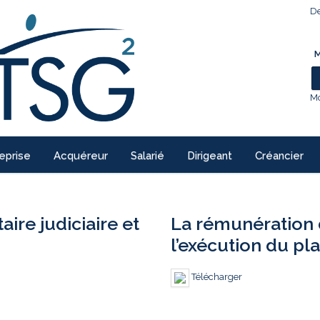
De
M
Mo
eprise
Acquéreur
Salarié
Dirigeant
Créancier
re judiciaire et
La rémunération 
l’exécution du pl
Télécharger