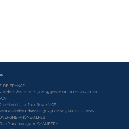
es
LE-DE-FRANCE
 de l'Hôtel ville CS 70005 92200 NEUILLY-SUR-SEINE
ACA
 Maréchal Joffre 06000 NICE
ue Aristide Briand CS 30751 06605 ANTIBES Cedex
AUVERGNE-RHÔNE-ALPES
e Plaisance 73000 CHAMBERY