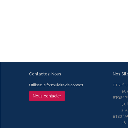
Contactez-Nous
Nos Sit
Utilisez le formulaire de contact
BTSG² I
15, Rue
Nous contacter
BTGS² P
51, Rue
2, Aven
BTSG² 
28, Ru