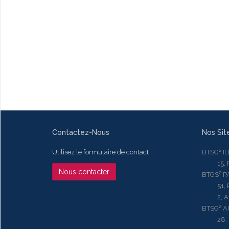
Contactez-Nous
Nos Sit
Utilisez le formulaire de contact
BTSG² I
15, Rue
Nous contacter
BTGS² P
51, Rue
2, Aven
BTSG² 
28, Ru