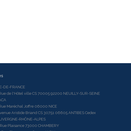
es
LE-DE-FRANCE
 de l'Hôtel ville CS 70005 92200 NEUILLY-SUR-SEINE
ACA
 Maréchal Joffre 06000 NICE
ue Aristide Briand CS 30751 06605 ANTIBES Cedex
AUVERGNE-RHÔNE-ALPES
e Plaisance 73000 CHAMBERY