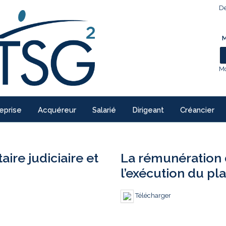
De
M
Mo
eprise
Acquéreur
Salarié
Dirigeant
Créancier
re judiciaire et
La rémunération 
l’exécution du pl
Télécharger