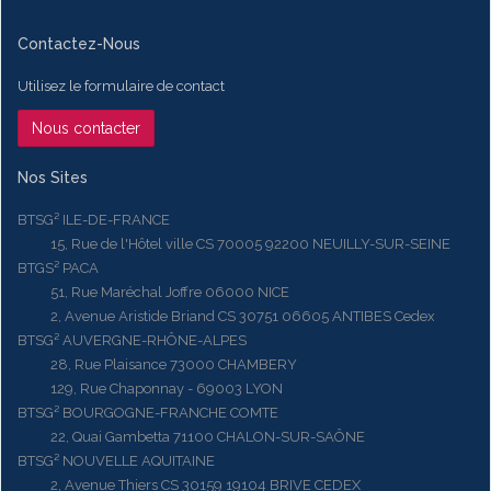
Contactez-Nous
Utilisez le formulaire de contact
Nous contacter
Nos Sites
BTSG² ILE-DE-FRANCE
15, Rue de l'Hôtel ville CS 70005 92200 NEUILLY-SUR-SEINE
BTGS² PACA
51, Rue Maréchal Joffre 06000 NICE
2, Avenue Aristide Briand CS 30751 06605 ANTIBES Cedex
BTSG² AUVERGNE-RHÔNE-ALPES
28, Rue Plaisance 73000 CHAMBERY
129, Rue Chaponnay - 69003 LYON
BTSG² BOURGOGNE-FRANCHE COMTE
22, Quai Gambetta 71100 CHALON-SUR-SAÔNE
BTSG² NOUVELLE AQUITAINE
2, Avenue Thiers CS 30159 19104 BRIVE CEDEX