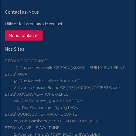
Contactez-Nous
Utilisez le formulaire de contact
Nous contacter
Nos Sites
BTSG² ILE-DE-FRANCE
15, Rue de l'Hôtel ville CS 70005 92200 NEUILLY-SUR-SEINE
BTGS² PACA
51, Rue Maréchal Joffre 06000 NICE
2, Avenue Aristide Briand CS 30751 06605 ANTIBES Cedex
BTSG² AUVERGNE-RHÔNE-ALPES
28, Rue Plaisance 73000 CHAMBERY
129, Rue Chaponnay - 69003 LYON
BTSG² BOURGOGNE-FRANCHE COMTE
22, Quai Gambetta 71100 CHALON-SUR-SAÔNE
BTSG² NOUVELLE AQUITAINE
2, Avenue Thiers CS 30159 19104 BRIVE CEDEX