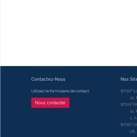
Contactez-Nous
Nos Sit
Utilisez le formulaire de contact
BTSG² I
15, Rue
Nous contacter
BTGS² P
51, Rue
2, Aven
BTSG² 
28, Ru