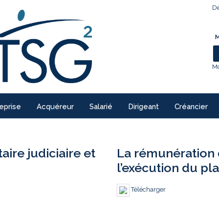
De
M
Mo
eprise
Acquéreur
Salarié
Dirigeant
Créancier
re judiciaire et
La rémunération 
l’exécution du pl
Télécharger