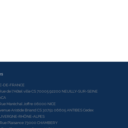
es
LE-DE-FRANCE
 de l'Hôtel ville CS 70005 92200 NEUILLY-SUR-SEINE
ACA
 Maréchal Joffre 06000 NICE
ue Aristide Briand CS 30751 06605 ANTIBES Cedex
AUVERGNE-RHÔNE-ALPES
e Plaisance 73000 CHAMBERY