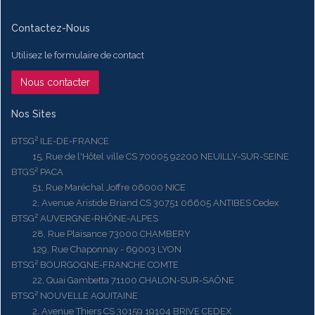
Contactez-Nous
Utilisez le formulaire de contact
Nous contacter
Nos Sites
BTSG² ILE-DE-FRANCE
15, Rue de l'Hôtel ville CS 70005 92200 NEUILLY-SUR-SEINE
BTGS² PACA
51, Rue Maréchal Joffre 06000 NICE
2, Avenue Aristide Briand CS 30751 06605 ANTIBES Cedex
BTSG² AUVERGNE-RHÔNE-ALPES
28, Rue Plaisance 73000 CHAMBERY
129, Rue Chaponnay - 69003 LYON
BTSG² BOURGOGNE-FRANCHE COMTE
22, Quai Gambetta 71100 CHALON-SUR-SAÔNE
BTSG² NOUVELLE AQUITAINE
2, Avenue Thiers CS 30159 19104 BRIVE CEDEX