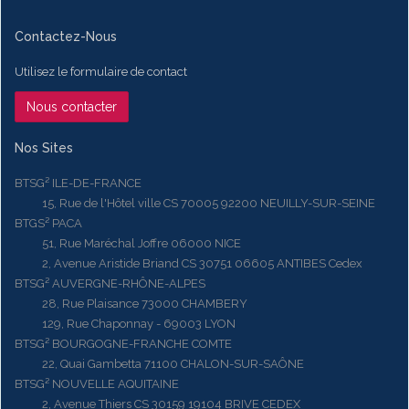
Contactez-Nous
Utilisez le formulaire de contact
Nous contacter
Nos Sites
BTSG² ILE-DE-FRANCE
15, Rue de l'Hôtel ville CS 70005 92200 NEUILLY-SUR-SEINE
BTGS² PACA
51, Rue Maréchal Joffre 06000 NICE
2, Avenue Aristide Briand CS 30751 06605 ANTIBES Cedex
BTSG² AUVERGNE-RHÔNE-ALPES
28, Rue Plaisance 73000 CHAMBERY
129, Rue Chaponnay - 69003 LYON
BTSG² BOURGOGNE-FRANCHE COMTE
22, Quai Gambetta 71100 CHALON-SUR-SAÔNE
BTSG² NOUVELLE AQUITAINE
2, Avenue Thiers CS 30159 19104 BRIVE CEDEX