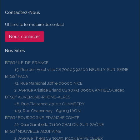
Contactez-Nous
Utilisez le formulaire de contact
Nous contacter
Nos Sites
BTSG² ILE-DE-FRANCE
15, Rue de l'Hôtel ville CS 70005 92200 NEUILLY-SUR-SEINE
BTGS² PACA
51, Rue Maréchal Joffre 06000 NICE
2, Avenue Aristide Briand CS 30751 06605 ANTIBES Cedex
BTSG² AUVERGNE-RHÔNE-ALPES
28, Rue Plaisance 73000 CHAMBERY
129, Rue Chaponnay - 69003 LYON
BTSG² BOURGOGNE-FRANCHE COMTE
22, Quai Gambetta 71100 CHALON-SUR-SAÔNE
BTSG² NOUVELLE AQUITAINE
2, Avenue Thiers CS 30159 19104 BRIVE CEDEX